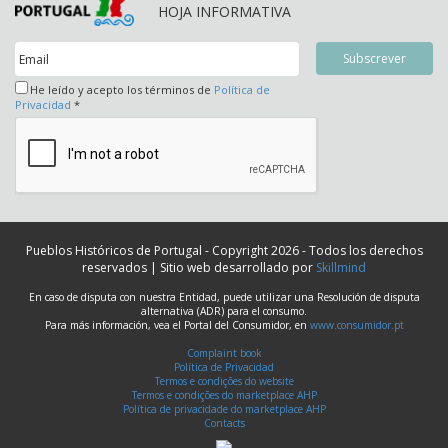
HOJA INFORMATIVA
He leído y acepto los términos de
Política de
Privacidad
*
Pueblos Históricos de Portugal - Copyright 2026 - Todos los derechos
reservados | Sitio web desarrollado por
Skillmind
En caso de disputa con nuestra Entidad, puede utilizar una Resolución de disputa
alternativa (ADR) para el consumo.
Para más información, vea el Portal del Consumidor, en
www.consumidor.pt
Complaint book
Política de Privacidad
Termos e condições do website
Termos e condições do marketplace AHP
Política de privacidade do marketplace AHP
Contacts