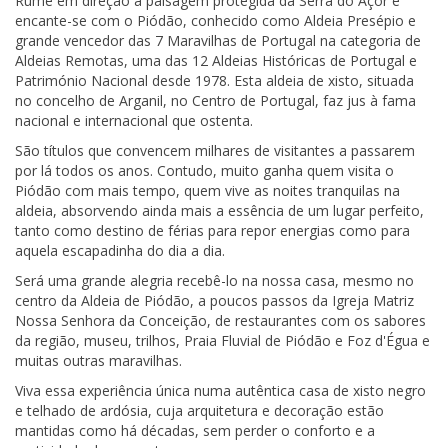
Rume em direção à paisagem protegida da Serra do Açor e
encante-se com o Piódão, conhecido como Aldeia Presépio e
grande vencedor das 7 Maravilhas de Portugal na categoria de
Aldeias Remotas, uma das 12 Aldeias Históricas de Portugal e
Património Nacional desde 1978. Esta aldeia de xisto, situada
no concelho de Arganil, no Centro de Portugal, faz jus à fama
nacional e internacional que ostenta.
São títulos que convencem milhares de visitantes a passarem
por lá todos os anos. Contudo, muito ganha quem visita o
Piódão com mais tempo, quem vive as noites tranquilas na
aldeia, absorvendo ainda mais a essência de um lugar perfeito,
tanto como destino de férias para repor energias como para
aquela escapadinha do dia a dia.
Será uma grande alegria recebê-lo na nossa casa, mesmo no
centro da Aldeia de Piódão, a poucos passos da Igreja Matriz
Nossa Senhora da Conceição, de restaurantes com os sabores
da região, museu, trilhos, Praia Fluvial de Piódão e Foz d'Égua e
muitas outras maravilhas.
Viva essa experiência única numa autêntica casa de xisto negro
e telhado de ardósia, cuja arquitetura e decoração estão
mantidas como há décadas, sem perder o conforto e a