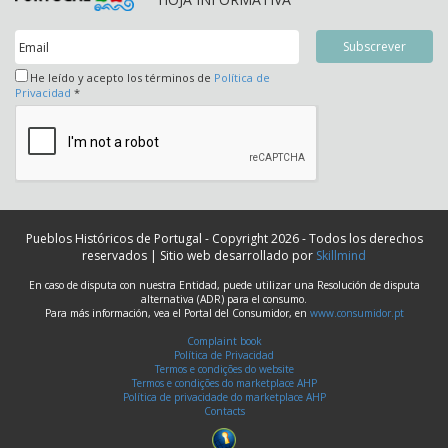
He leído y acepto los términos de
Política de
Privacidad
*
Pueblos Históricos de Portugal - Copyright 2026 - Todos los derechos
reservados | Sitio web desarrollado por
Skillmind
En caso de disputa con nuestra Entidad, puede utilizar una Resolución de disputa
alternativa (ADR) para el consumo.
Para más información, vea el Portal del Consumidor, en
www.consumidor.pt
Complaint book
Política de Privacidad
Termos e condições do website
Termos e condições do marketplace AHP
Política de privacidade do marketplace AHP
Contacts