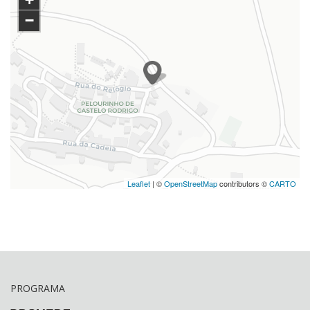
−
Leaflet
| ©
OpenStreetMap
contributors ©
CARTO
PROGRAMA