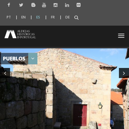
PT
EN
ES
FR
DE
Togg
navi
PUEBLOS