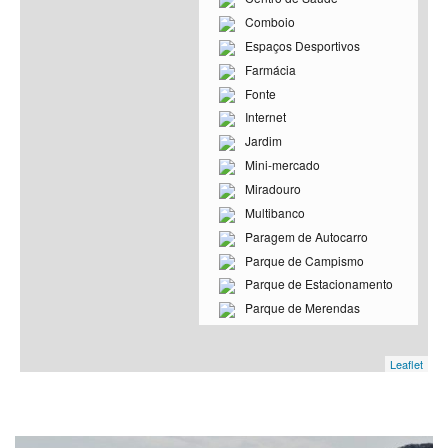
Comboio
Espaços Desportivos
Farmácia
Fonte
Internet
Jardim
Mini-mercado
Miradouro
Multibanco
Paragem de Autocarro
Parque de Campismo
Parque de Estacionamento
Parque de Merendas
Piscina
Polícia
Leaflet
Ponto de Interesse Histórico
Ponto de Interesse Natural
Puesto de turismo