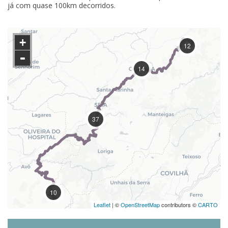
já com quase 100km decorridos.
+
12
-
14
37
10
Leaflet
| ©
OpenStreetMap
contributors ©
CARTO