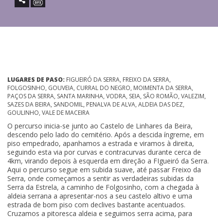
LUGARES DE PASO:
FIGUEIRÓ DA SERRA, FREIXO DA SERRA,
FOLGOSINHO, GOUVEIA, CURRAL DO NEGRO, MOIMENTA DA SERRA,
PAÇOS DA SERRA, SANTA MARINHA, VODRA, SEIA, SÃO ROMÃO, VALEZIM,
SAZES DA BEIRA, SANDOMIL, PENALVA DE ALVA, ALDEIA DAS DEZ,
GOULINHO, VALE DE MACEIRA
O percurso inicia-se junto ao Castelo de Linhares da Beira,
descendo pelo lado do cemitério. Após a descida íngreme, em
piso empedrado, apanhamos a estrada e viramos à direita,
seguindo esta via por curvas e contracurvas durante cerca de
4km, virando depois à esquerda em direção a FIgueiró da Serra.
Aqui o percurso segue em subida suave, até passar Freixo da
Serra, onde começamos a sentir as verdadeiras subidas da
Serra da Estrela, a caminho de Folgosinho, com a chegada à
aldeia serrana a apresentar-nos a seu castelo altivo e uma
estrada de bom piso com declives bastante acentuados.
Cruzamos a pitoresca aldeia e seguimos serra acima, para