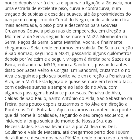
pouco depois virar à direita e apanhar a ligação a Gouveia, por
uma estrada de excelente piso, curva e contracurva, num
traçado de subidas e descidas suaves, até às proximidades do
parque da campismo do Curral do Negro, onde a descida fica
mais acentuada, o piso piora e descemos para Gouveia.
Cruzamos Gouveia pelas ruas de empedrado, em direção a
Moimenta da Serra, seguindo sempre a M522. Moimenta da
Serra, Paços da Serra, Santa Marinha, Vodra, e finalmente
chegamos a Seia, onde entramos em subida. De Seia a direção
é São Romão, seguindo a N231, passando alguns quilómetros
depois por Valezim e a seguir, viragem à direita para Sazes da
Beira, entrando na M515, rumo a Sandomil, passando antes
disso por Sazes Velho e Corgas. Em Sandomil, cruzamos o rio
Alva e seguimos pelo seu bonito vale em direção a Penalva de
Alva, pela M514. Esta ligação é quase sempre em terreno fácil,
com declives suaves e sempre ao lado do rio Alva, com
algumas passagens bastante pitorescas. Penalva de Alva,
Caldas de São Paulo, Santo António do Alda, São Sebastião da
Freira, para pouco depois cruzarmos o rio Alva em direção a
Ponte das Três Entradas. Aqui, cruzamos a caraterística ponte
que dá nome à localidade, seguindo o seu braço esquerdo, e
iniciando a longa subida do monte da Nossa Sra. das
Necessidades. Esta via levar-nos-á por ALdeia das Dez,
Goulinho e Vale de Maceira, até chegarmos perto dos 1000m
de altitude e descermos para Piódão, onde o percurso termina,