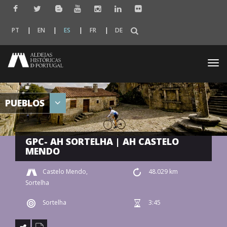
PT
EN
ES
FR
DE
Togg
navi
PUEBLOS
GPC- AH SORTELHA | AH CASTELO
MENDO
Castelo Mendo,
48.029 km
Sortelha
Sortelha
3:45