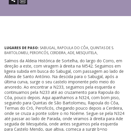
LUGARES DE PASO:
SABUGAL, RAPOULA DO CÔA, QUINTAS DE S.
BARTOLOMEU, PEROFICÓS, CERDEIRA, ADE, MESQUITELA,
Saímos da Aldeia Histórica de Sortelha, do largo do Corro, em
direção a este, com viragem à direita na M542. Seguimos em
ligeira subida em busca do Sabugal, com passagem ao lado de
Aldeia de Santo António. Na descida para o Sabugal, após a
última curva, surge o seu castelo imponente pelo meio do
arvoredo. Ao encontrar a N233, seguimos pela esquerda e
continuamos pela N233 até ao cruzamento para Rapoula do
Côa, pouco depois. Aqui apanhamos a N324, com bom piso,
seguindo para Quintas de São Bartolomeu, Rapoula do Côa,
Termas do Cró, Peroficós, chegando pouco depois a Cerdeira,
onde se cruza a ponte sobre o rio Noéme. Segue-se pela N324
até passar ao lado de Parada, onde viramos à direita para Ade
seguida de Mesquitela, onde antes seguimos pela esquerda
para Castelo Mendo, que altiva, começa a surgir b+no