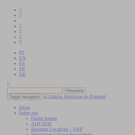
PT
EN
ES
FR
DE
Toggle navigation
Início
Sobre nós
Quem Somos
AHP 2030
Shooting Locations – AHP
Mobilidade Urbana Sustentável