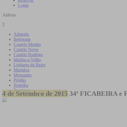
Reservar
Login
Aldeias
Almeida
Belmonte
Castelo Mendo
Castelo Novo
Castelo Rodrigo
Idanha-a-Velha
Linhares da Beira
Marialva
Monsanto
Piódão
Sortelha
Trancoso
4 de Setembro de 2015
34ª FICABEIRA e F