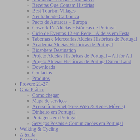
Receitas Que Contam Histórias
Best Tourism Villages
Neutralidade Carbónica
Pacto de Autarcas – Europa
Cowork IN Aldeias Históricas de Portugal
Ciclo de Eventos 12 em Rede – Aldeias em Festa
Tabernas e Mercearias Aldeias Históricas de Portugal
Academia Aldeias Históricas de Portugal
Biosphere Destination
Projeto Aldeias Históricas de Portugal – All for All
Projeto Aldeias Históricas de Portugal Smart Land
Downloads
Contactos
Produtos
Provere 21-27
Guia Prático
Como chegar
Mapa de serviços
Acesso à Internet (Free-WiFi & Redes Móveis)
Dinheiro em Portugal
Portagens em Portugal
Serviços Postais e Comunicações em Portugal
Walking & Cycling
Agenda