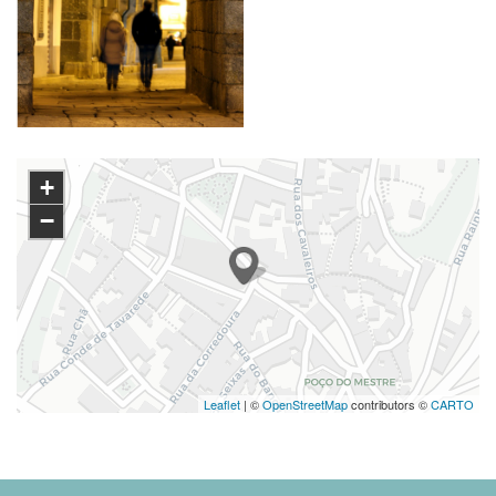
+
−
Leaflet
| ©
OpenStreetMap
contributors ©
CARTO