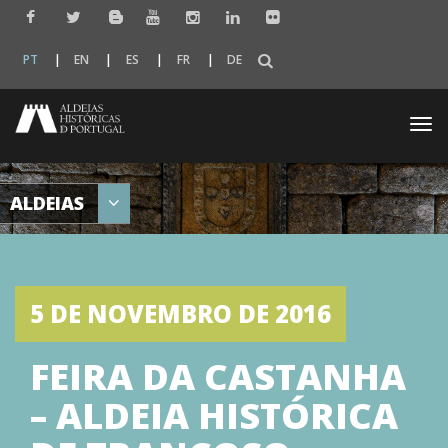
PT
EN
ES
FR
DE
Togg
navi
ALDEIAS
5 DE NOVEMBRO DE 2016
FEIRA DA CASTANHA
– ALDEIA HISTÓRICA