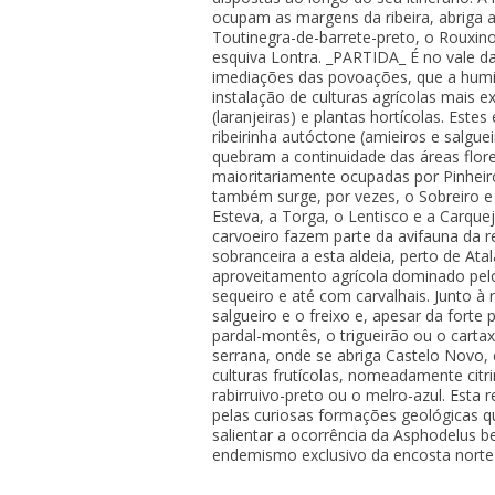
ocupam as margens da ribeira, abriga a
Toutinegra-de-barrete-preto, o Rouxin
esquiva Lontra. _PARTIDA_ É no vale da
imediações das povoações, que a humid
instalação de culturas agrícolas mais ex
(laranjeiras) e plantas hortícolas. Est
ribeirinha autóctone (amieiros e salgue
quebram a continuidade das áreas flore
maioritariamente ocupadas por Pinheir
também surge, por vezes, o Sobreiro e
Esteva, a Torga, o Lentisco e a Carque
carvoeiro fazem parte da avifauna da 
sobranceira a esta aldeia, perto de A
aproveitamento agrícola dominado pelo
sequeiro e até com carvalhais. Junto à 
salgueiro e o freixo e, apesar da for
pardal-montês, o trigueirão ou o car
serrana, onde se abriga Castelo Novo,
culturas frutícolas, nomeadamente citr
rabirruivo-preto ou o melro-azul. Esta
pelas curiosas formações geológicas q
salientar a ocorrência da Asphodelus 
endemismo exclusivo da encosta norte