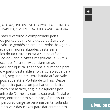
+
-
RA, ARADAS, UNHAIS O VELHO, PORTELA DE UNHAIS,
PARTIDA, S. VICENTE DA BEIRA, CASAL DA SERRA.
e, mas o esforço é compensado pelas
s pontos de maior altitude da Serra do
o o vértice geodésico em São Pedro do Açor. A
a de maiores altitudes desta serra,
ca do rio Ceira e inicia a subida até ao
ico de Cebola. Vistas magníficas, a 360º. A
scendo. Para sul evidenciam-se as
 da Panasqueira. Abandona a cumeada para
. A partir desta aldeia, o percurso sobe pela
a sul, seguindo em terra batida até ao vale
ois subir até à Portela de Unhais. Deste
Raposeira para acompanhar uma ribeira
roço em asfalto, segue à esquerda por
ontro de Dornelas, com a sua praia fluvial e
ere, entrando em Alqueidão, já no distrito de
o percurso dirige-se para nascente, subindo
NÍVEL DE 
té ao vale das Bogas para dar entrada em