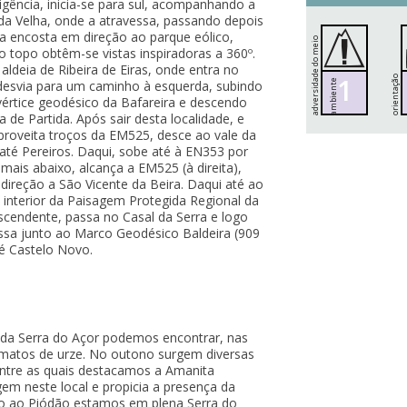
gência, inicia-se para sul, acompanhando a
da Velha, onde a atravessa, passando depois
 a encosta em direção ao parque eólico,
a
d
v
e
r
s
i
d
d
e
d
o
m
e
i
o
a
m
b
i
e
n
t
o topo obtêm-se vistas inspiradoras a 360º.
aldeia de Ribeira de Eiras, onde entra no
1
orientação
r, desvia para um caminho à esquerda, subindo
a
e
vértice geodésico da Bafareira e descendo
 de Partida. Após sair desta localidade, e
aproveita troços da EM525, desce ao vale da
 até Pereiros. Daqui, sobe até à EN353 por
, mais abaixo, alcança a EM525 (à direita),
 direção a São Vicente da Beira. Daqui até ao
o interior da Paisagem Protegida Regional da
scendente, passa no Casal da Serra e logo
assa junto ao Marco Geodésico Baldeira (909
é Castelo Novo.
 da Serra do Açor podemos encontrar, nas
 matos de urze. No outono surgem diversas
entre as quais destacamos a Amanita
em neste local e propicia a presença da
nto ao Piódão estamos em plena Serra do