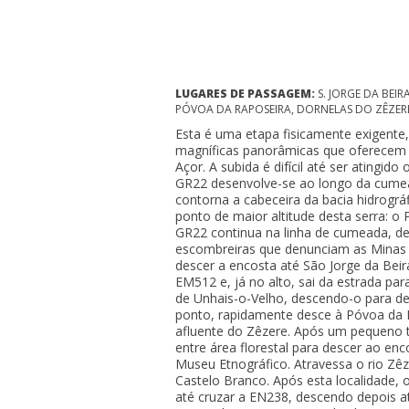
LUGARES DE PASSAGEM:
S. JORGE DA BEI
PÓVOA DA RAPOSEIRA, DORNELAS DO ZÊZERE, 
Esta é uma etapa fisicamente exigent
magníficas panorâmicas que oferecem o
Açor. A subida é difícil até ser atingid
GR22 desenvolve-se ao longo da cumead
contorna a cabeceira da bacia hidrográfi
ponto de maior altitude desta serra: o P
GR22 continua na linha de cumeada, de
escombreiras que denunciam as Minas
descer a encosta até São Jorge da Beira
EM512 e, já no alto, sai da estrada par
de Unhais-o-Velho, descendo-o para dep
ponto, rapidamente desce à Póvoa da 
afluente do Zêzere. Após um pequeno t
entre área florestal para descer ao enc
Museu Etnográfico. Atravessa o rio Zêz
Castelo Branco. Após esta localidade, 
até cruzar a EN238, descendo depois a