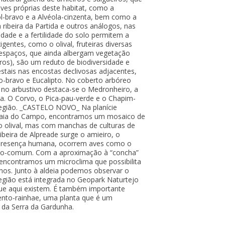
ves próprias deste habitat, como a
ol-bravo e a Alvéola-cinzenta, bem como a
 ribeira da Partida e outros análogos, nas
ade e a fertilidade do solo permitem a
igentes, como o olival, fruteiras diversas
es espaços, que ainda albergam vegetação
iros), são um reduto de biodiversidade e
stais nas encostas declivosas adjacentes,
o-bravo e Eucalipto. No coberto arbóreo
 no arbustivo destaca-se o Medronheiro, a
ja. O Corvo, o Pica-pau-verde e o Chapim-
região. _CASTELO NOVO_ Na planície
talaia do Campo, encontramos um mosaico de
 olival, mas com manchas de culturas de
ribeira de Alpreade surge o amieiro, o
te presença humana, ocorrem aves como o
taxo-comum. Com a aproximação à “concha”
 encontramos um microclima que possibilita
inos. Junto à aldeia podemos observar o
 região está integrada no Geopark Naturtejo
ue aqui existem. É também importante
bento-rainhae, uma planta que é um
 da Serra da Gardunha.