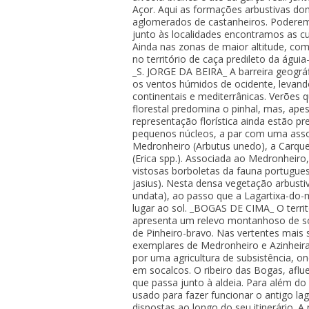
Açor. Aqui as formações arbustivas do
aglomerados de castanheiros. Poderemo
junto às localidades encontramos as cu
Ainda nas zonas de maior altitude, co
no território de caça predileto da águ
_S. JORGE DA BEIRA_ A barreira geográf
os ventos húmidos de ocidente, levando
continentais e mediterrânicas. Verões q
florestal predomina o pinhal, mas, apes
representação florística ainda estão p
pequenos núcleos, a par com uma ass
Medronheiro (Arbutus unedo), a Carque
(Erica spp.). Associada ao Medronheiro
vistosas borboletas da fauna portugue
jasius). Nesta densa vegetação arbusti
undata), ao passo que a Lagartixa-do
lugar ao sol. _BOGAS DE CIMA_ O terri
apresenta um relevo montanhoso de s
de Pinheiro-bravo. Nas vertentes mais 
exemplares de Medronheiro e Azinheira
por uma agricultura de subsistência, on
em socalcos. O ribeiro das Bogas, aflue
que passa junto à aldeia. Para além d
usado para fazer funcionar o antigo la
dispostas ao longo do seu itinerário. A 