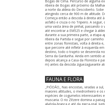
Bogas de Cima. Percurso de alguma exi
ribeira de Bogas até próximo da Malha
a norte da aldeia do Descoberto. Sobe
atingindo cerca de 900 m de altitude. D
Começa então a descida à direita até à 
asfalto e cruza o rio Tripeiro. A segui
uma vasta área de pinhal, passando o 
até encontrar a EM525 e chegar à aldeia
durante a sua primeira parte, a etapa 
ribeira da Partida e segue por caminho
entre zonas florestais, volta à direita e
que percorre até infletir à esquerda em
destino, todo o trajeto se desenrola n
Serra da Gardunha. Ainda em sentido a
depois alcança a Casa da Floresta e p
m) antes da descida ziguezagueante at
FAUNA E FLORA
_PIÓDÃO_ Nas encostas, viradas a sul,
maiores altitudes, o medronheiro e os
espécies de cogumelos interessantes 
muscaria. O rio Zêzere domina a paisag
alvéola-branca e até da garça-real. Ju