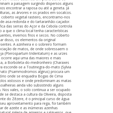
minam a paisagem surgindo dispersos alguns
s encontrar a raposa ou até a geneta. Já
lturas, as árvores e os prados em socalcos.
m coberto vegetal rasteiro, encontramo-nos
ia-de-asa-redonda e do tartaranhão-caçador.
ica das serras do Açor e da Cebola controla
 a que o clima local tenha características
uentes, invernos frios e secos. No coberto
ar disso, os elementos da original
resentes. A azinheira e o sobreiro formam
ociação de matos, de onde sobressaem o
ja (Pterospartum tridentatum) e as urzes
, ocorre aqui uma das maiores e mais
sa, a Borboleta-do-medronheiro (Charaxes
va esconde-se a Toutinegra-do-mato (Sylvia
-mato (Psammodromos algirus) procura um
tório onde se enquadra Bogas de Cima
olos xistosos e onde predominam as matas
soalheiras ainda vão subsistindo alguns
. Nos vales, o solo continua a ser ocupado
de se destaca a cultura da Oliveira, disposta
nte do Zêzere, é o principal curso de água
o seu aproveitamento para rega, foi também
gar de azeite e as inúmeras azenhas
natural galeria de amieiros e salgueiros, que