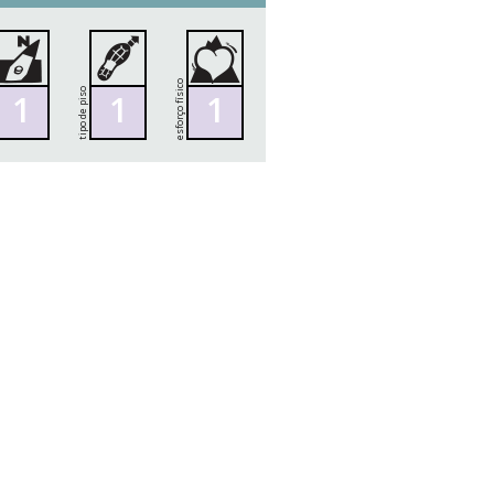
esforço físico
tipo de piso
1
1
1