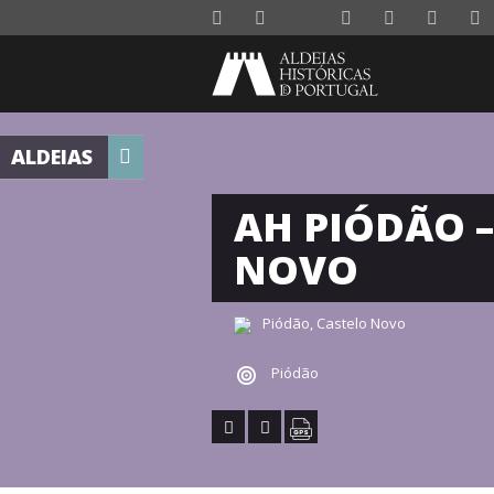
ALDEIAS
AH PIÓDÃO –
NOVO
Piódão, Castelo Novo
Piódão