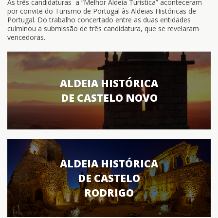
As três candidaturas a “Melhor Aldeia Turística” aconteceram
por convite do Turismo de Portugal às Aldeias Históricas de
Portugal. Do trabalho concertado entre as duas entidades
culminou a submissão de três candidatura, que se revelaram
vencedoras.
ALDEIA HISTÓRICA
DE CASTELO NOVO
ALDEIA HISTÓRICA
DE CASTELO
RODRIGO