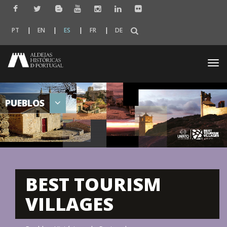
PT
EN
ES
FR
DE
Togg
navi
PUEBLOS
BEST TOURISM
VILLAGES