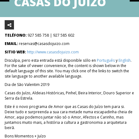
CASAS DO JUÍZO
TELÉFONO:
927 585 758 | 927 585 602
EMAIL:
reservas@casasdojuizo.com
SITIO WEB:
http://www.casasdojuizo.com
Disculpa, pero esta entrada está disponible sólo en
Português
y
English
.
For the sake of viewer convenience, the content is shown below in the
default language of this site. You may click one of the links to switch the
site language to another available language.
Dia de São Valentim 2019
Casas do Juízo, Aldeias Históricas, Pinhel, Beira Interior, Douro Superior e
Serra da Estrela.
Este é o novo programa de Amor que as Casas do Juízo tem para si.
Deixe tudo e surpreenda a sua cara metade numa escapadinha cheia de
Amor, aqui podemos juntar não só o Amor, Afectos e Carinho, mas
juntamos muito mais, a história a cultura a gastronomia a arquitetura
beirã.
Bons Momentos + Juízo