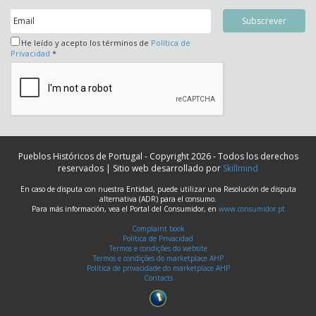
He leído y acepto los términos de
Política de
Privacidad
*
Pueblos Históricos de Portugal - Copyright 2026 - Todos los derechos
reservados | Sitio web desarrollado por
Skillmind
En caso de disputa con nuestra Entidad, puede utilizar una Resolución de disputa
alternativa (ADR) para el consumo.
Para más información, vea el Portal del Consumidor, en
www.consumidor.pt
Complaint book
Política de Privacidad
Termos e condições do website
Termos e condições do marketplace AHP
Política de privacidade do marketplace AHP
Contacts