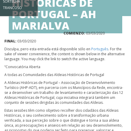
HISTÓRICAS DE
SORTELHA
TRANCOSO
PORTUGAL – AH
MARIALVA
MARIALVA
COMIENZO:
03/03/2020
FINAL:
03/03/2020
Disculpa, pero esta entrada está disponible sólo en
Português
. For the
sake of viewer convenience, the content is shown below in the alternative
language. You may click the link to switch the active language.
“Convocatória Aberta
A todas as Comunidades das Aldeias Históricas de Portugal
A Aldeias Históricas de Portugal – Associação de Desenvolvimento
Turístico (AHP-ADT), em parceria com os Municípios da Rede, encontra-
se a desenvolver um trabalho de levantamento e caracterização das 12
Aldeias Históricas de Portugal, cuja iniciativa integrará também um
conjunto de sessões dirigidas às comunidades das Aldeias.
Estas sessões têm como objetivo recolher dos cidadãos das Aldeias
Históricas, o seu conhecimento sobre a transformação urbana
verificada, a sua perceção sobre o que distingue e torna a sua aldeia
única, as preocupações e anseios em relação ao seu desenvolvimento,
as propostas do que poderia ser feito para preservar, valorizar e