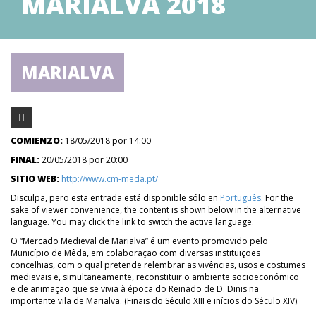
MARIALVA 2018
MARIALVA
COMIENZO:
18/05/2018 por 14:00
FINAL:
20/05/2018 por 20:00
SITIO WEB:
http://www.cm-meda.pt/
Disculpa, pero esta entrada está disponible sólo en
Português
. For the
sake of viewer convenience, the content is shown below in the alternative
language. You may click the link to switch the active language.
O “Mercado Medieval de Marialva” é um evento promovido pelo
Município de Mêda, em colaboração com diversas instituições
concelhias, com o qual pretende relembrar as vivências, usos e costumes
medievais e, simultaneamente, reconstituir o ambiente socioeconómico
e de animação que se vivia à época do Reinado de D. Dinis na
importante vila de Marialva. (Finais do Século XIII e inícios do Século XIV).