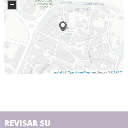
−
Leaflet
| ©
OpenStreetMap
contributors ©
CARTO
REVISAR SU