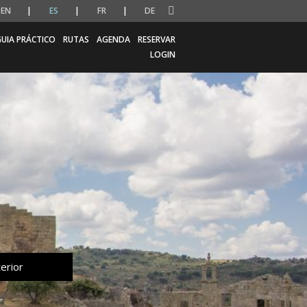
EN
ES
FR
DE
UIA PRÁCTICO
RUTAS
AGENDA
RESERVAR
LOGIN
erior