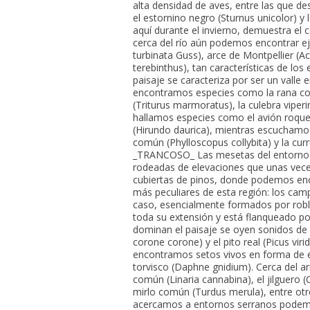
alta densidad de aves, entre las que de
el estornino negro (Sturnus unicolor) y
aquí durante el invierno, demuestra el
cerca del río aún podemos encontrar ej
turbinata Guss), arce de Montpellier (
terebinthus), tan características de los
paisaje se caracteriza por ser un valle 
encontramos especies como la rana com
(Triturus marmoratus), la culebra viperi
hallamos especies como el avión roquer
(Hirundo daurica), mientras escuchamos
común (Phylloscopus collybita) y la cur
_TRANCOSO_ Las mesetas del entorno d
rodeadas de elevaciones que unas vece
cubiertas de pinos, donde podemos enc
más peculiares de esta región: los ca
caso, esencialmente formados por roble
toda su extensión y está flanqueado po
dominan el paisaje se oyen sonidos de
corone corone) y el pito real (Picus viri
encontramos setos vivos en forma de e
torvisco (Daphne gnidium). Cerca del a
común (Linaria cannabina), el jilguero (Car
mirlo común (Turdus merula), entre otros
acercamos a entornos serranos podemo