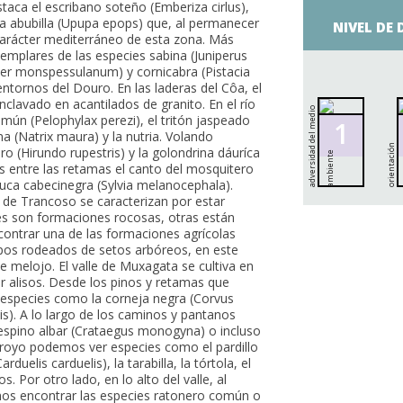
staca el escribano soteño (Emberiza cirlus),
 la abubilla (Upupa epops) que, al permanecer
NIVEL DE
 carácter mediterráneo de esta zona. Más
emplares de las especies sabina (Juniperus
Acer monspessulanum) y cornicabra (Pistacia
 entornos del Douro. En las laderas del Côa, el
enclavado en acantilados de granito. En el río
a
d
v
e
r
s
i
d
d
d
e
l
m
e
d
i
o
a
m
b
i
e
n
t
ún (Pelophylax perezi), el tritón jaspeado
1
na (Natrix maura) y la nutria. Volando
orientación
o (Hirundo rupestris) y la golondrina dáuríca
a
e
 entre las retamas el canto del mosquitero
ruca cabecinegra (Sylvia melanocephala).
e Trancoso se caracterizan por estar
s son formaciones rocosas, otras están
ontrar una de las formaciones agrícolas
mpos rodeados de setos arbóreos, en este
 melojo. El valle de Muxagata se cultiva en
r alisos. Desde los pinos y retamas que
 especies como la corneja negra (Corvus
dis). A lo largo de los caminos y pantanos
spino albar (Crataegus monogyna) o incluso
rroyo podemos ver especies como el pardillo
duelis carduelis), la tarabilla, la tórtola, el
. Por otro lado, en lo alto del valle, al
s encontrar las especies ratonero común o