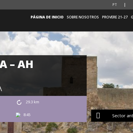
PT
PÁGINA DE INICIO
SOBRE NOSOTROS
PROVERE 21-27
G
A – AH
A
29.3 km
8:45
Sector ant