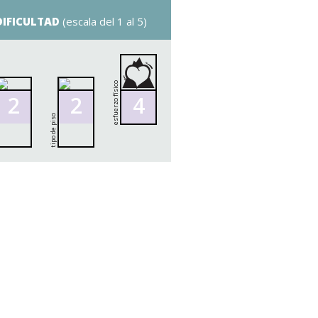
 DIFICULTAD
(escala del 1 al 5)
esfuerzo físico
2
2
4
tipo de piso