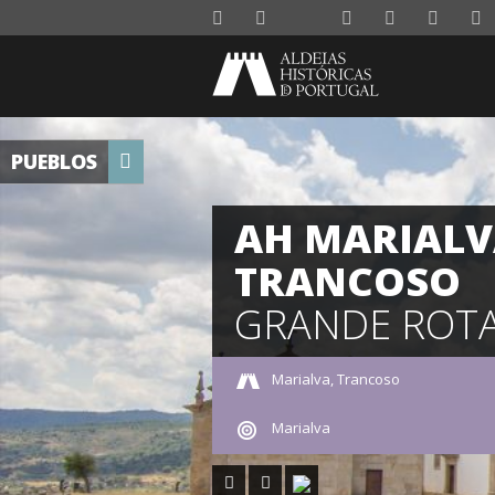
PUEBLOS
AH MARIALV
TRANCOSO
GRANDE ROT
Marialva, Trancoso
Marialva