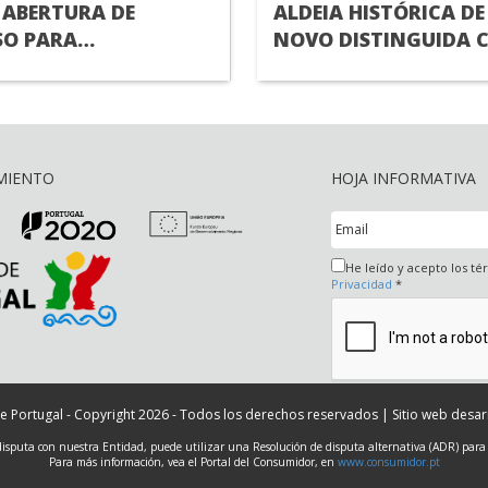
 ABERTURA DE
ALDEIA HISTÓRICA DE
O PARA
NOVO DISTINGUIDA 
MENTO DE
UMA DAS “MELHORES 
A) SUPERIOR
TURÍSTICAS” PELA
ORGANIZAÇÃO MUND
TURISMO
MIENTO
HOJA INFORMATIVA
He leído y acepto los t
Privacidad
*
e Portugal - Copyright 2026 - Todos los derechos reservados | Sitio web desa
disputa con nuestra Entidad, puede utilizar una Resolución de disputa alternativa (ADR) para
Para más información, vea el Portal del Consumidor, en
www.consumidor.pt