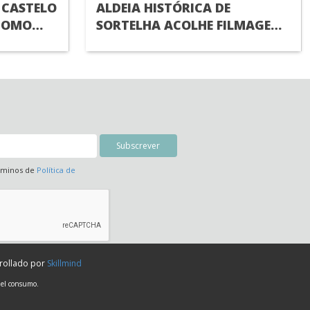
 CASTELO
ALDEIA HISTÓRICA DE
COMO
SORTELHA ACOLHE FILMAGENS
ALDEIAS
DE NOVO FILME DA NETFLIX
IAL DO
érminos de
Política de
rrollado por
Skillmind
 el consumo.