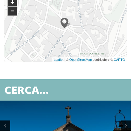
+
−
Leaflet
| ©
OpenStreetMap
contributors ©
CARTO
CERCA...