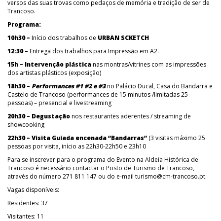
versos das suas trovas como pedaços de memória e tradição de ser de
Trancoso.
Programa:
10h30 –
Início dos trabalhos de
URBAN SCKETCH
12:30 –
Entrega dos trabalhos para Impressão em A2.
15h – Intervenção plástica
nas montras/vitrines com as impressões
dos artistas plásticos (exposição)
18h30 –
Performances #1 #2 e #3
no Palácio Ducal, Casa do Bandarra e
Castelo de Trancoso (performances de 15 minutos /limitadas 25
pessoas) – presencial e livestreaming
20h30 –
Degustação
nos restaurantes aderentes / streaming de
showcooking
22h30 –
Visita Guiada encenada “Bandarras”
(3 visitas máximo 25
pessoas por visita, início as 22h30-22h50 e 23h10
Para se inscrever para o programa do Evento na Aldeia Histórica de
Trancoso é necessário contactar o Posto de Turismo de Trancoso,
através do número 271 811 147 ou do e-mail turismo@cm-trancoso.pt.
Vagas disponíveis:
Residentes: 37
Visitantes: 11