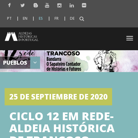
PT
EN
ES
FR
DE
Togg
navi
PUEBLOS
25 DE SEPTIEMBRE DE 2020
CICLO 12 EM REDE-
ALDEIA HISTÓRICA