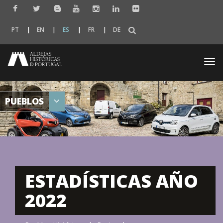
PT
EN
ES
FR
DE
Togg
navi
PUEBLOS
ESTADÍSTICAS AÑO
2022