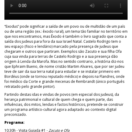
“Exodus” pode significar a saída de um povo ou de multidão de um país
ou de uma região (ex.: êxodo rural), um tema tão familiar no território em
que nos encontramos, mas Êxodo é também o livro sagrado que conta a
saída dos judeus para fora da sua Israel Natal. Castelo Rodrigo tem o
seu espaço (fisco e lendário) marcado pela presença de judeus que
chegaram e outros que partiram. Exemplos são Zacuto e sua filha Ofa
cuja sua vinda para terras de Castelo Rodrigo e a sua presença dão
origem à Lenda da Marofa. Mas no sentido contrario, a história diz-nos
que Ephraim Bueno, de nome cristão Martim Alvares, que por ser judeu
teve de sair da sua terra natal para estudar e se instalar primeiro em
Bordéus (onde se tornou reputado médico) e depois na Flandres, onde
foi médico da Corte e grande mecenas de Rembrandt (único português
retratado pelo grande pintor).
Partindo destas idas e vindas de povos (em especial dos judeus), da
herança patrimonial e cultural de quem chega e quem parte, das
influências, dos mitos, lendas e factos históricos, pretende-se construir
um programa artístico-cultural agora adaptado ao contexto digital
preconizado.
Programa:
10:30h - Visita Guiada #1 -
Zacuto e Ofa