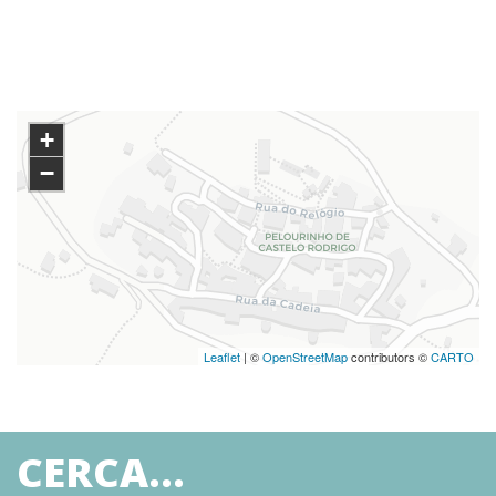
+
−
Leaflet
| ©
OpenStreetMap
contributors ©
CARTO
CERCA...